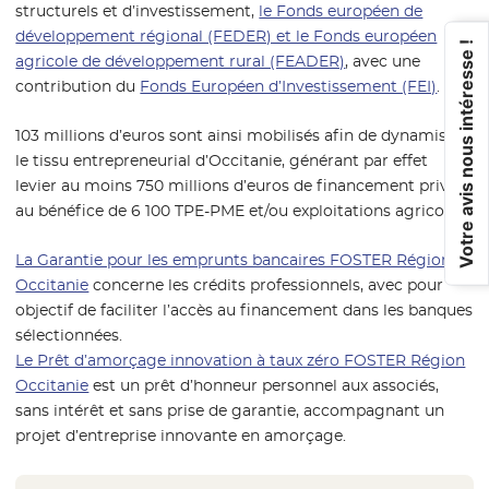
structurels et d’investissement,
le Fonds européen de
développement régional (FEDER) et le Fonds européen
Votre avis nous intéresse !
agricole de développement rural (FEADER)
- Nouvelle fenêtre
, avec une
contribution du
Fonds Européen d’Investissement (FEI)
- Nouv
.
103 millions d’euros sont ainsi mobilisés afin de dynamiser
le tissu entrepreneurial d’Occitanie, générant par effet
levier au moins 750 millions d’euros de financement privés
au bénéfice de 6 100 TPE-PME et/ou exploitations agricoles.
La Garantie pour les emprunts bancaires FOSTER Région
Occitanie
- Nouvelle fenêtre
concerne les crédits professionnels, avec pour
objectif de faciliter l’accès au financement dans les banques
sélectionnées.
Le Prêt d’amorçage innovation à taux zéro FOSTER Région
Occitanie
- Nouvelle fenêtre
est un prêt d’honneur personnel aux associés,
sans intérêt et sans prise de garantie, accompagnant un
projet d’entreprise innovante en amorçage.