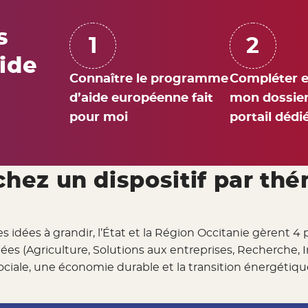
s
1
2
aide
Connaître le programme
Compléter e
d’aide européenne fait
mon dossier
pour moi
portail dédi
hez un dispositif par th
lles idées à grandir, l’État et la Région Occitanie gèr
ées (Agriculture, Solutions aux entreprises, Recherche, In
ociale, une économie durable et la transition énergétiqu