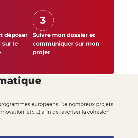
3
t déposer
Suivre mon dossier et
 sur le
communiquer sur mon
é
projet
ématique
ent 4 programmes européens. De nombreux projets
novation, etc …) afin de favoriser la cohésion
e.