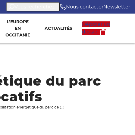
Vous recherchez...
Nous contacter
Newsletter
L’EUROPE
Déposer un
EN
ACTUALITÉS
dossier
OCCITANIE
étique du parc
catifs
bilitation énergétique du parc de (…)