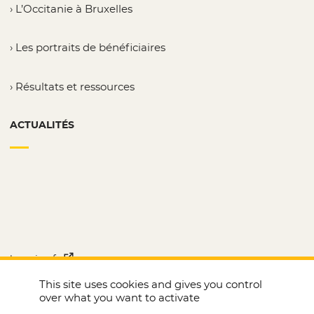
L’Occitanie à Bruxelles
Les portraits de bénéficiaires
Résultats et ressources
ACTUALITÉS
laregion.fr
- Nouvelle fenêtre
This site uses cookies and gives you control
Le Joli mois de l’Europe
- Nouvelle fenêtre
over what you want to activate
Tous nos sites