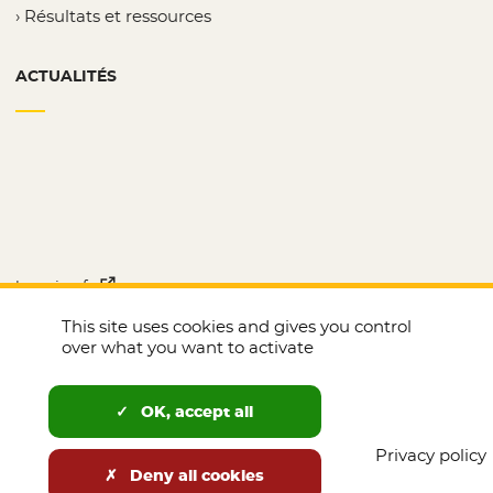
Résultats et ressources
ACTUALITÉS
laregion.fr
- Nouvelle fenêtre
This site uses cookies and gives you control
Le Joli mois de l’Europe
- Nouvelle fenêtre
over what you want to activate
Tous nos sites
OK, accept all
Mentions légales
Données personnelles et cookies
Privacy policy
Deny all cookies
Nous contacter
Déposer une réclamation